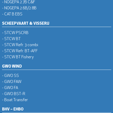
- NOGEPA 2.7B C&F
- NOGEPA 2.6B/2.8B
- CAT B EBS
SCHEEPVAART & VISSERIJ
- STCW PSCRB
- STCW BT
- STCW Refr. 3 combi
- STCW Refr. BT-AFF
- STCW BT Fishery
GWO WIND
- GWO SS
- GWO FAW
- GWO FA
- GWO BST-R
- Boat Transfer
BHV – EHBO