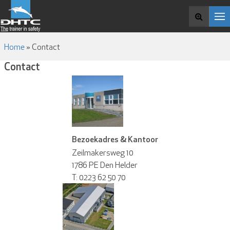
CURSUSAANBOD
OVER DHTC
Zoek en boek
VACATURES
NIEUWS EN MEDIA
Home
»
Contact
CONTACT
Contact
Bezoekadres & Kantoor
Zeilmakersweg 10
1786 PE Den Helder
T: 0223 62 50 70