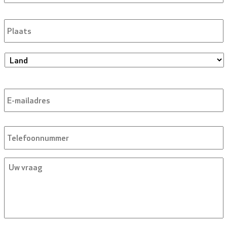
P
Land
E-
mailadres
*
Telefoon
Uw
vraag
*