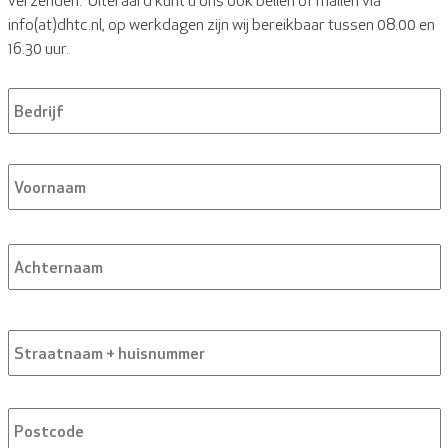
verzenden. Uiteraard kunt u ons ook bellen of mailen via
info(at)dhtc.nl, op werkdagen zijn wij bereikbaar tussen 08.00 en
16.30 uur.
Bedrijfsnaam
Naam
*
A
Adres
S
+
h
P