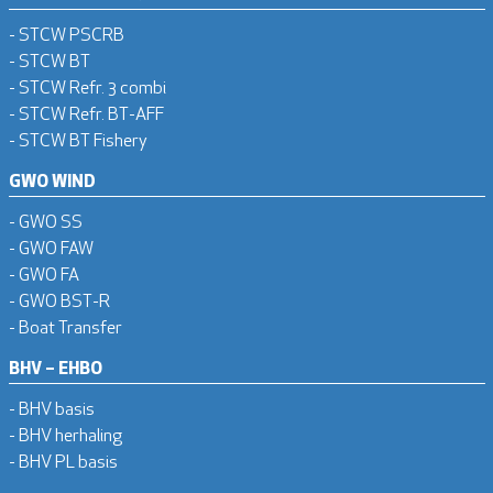
- STCW PSCRB
- STCW BT
- STCW Refr. 3 combi
- STCW Refr. BT-AFF
- STCW BT Fishery
GWO WIND
- GWO SS
- GWO FAW
- GWO FA
- GWO BST-R
- Boat Transfer
BHV – EHBO
- BHV basis
- BHV herhaling
- BHV PL basis