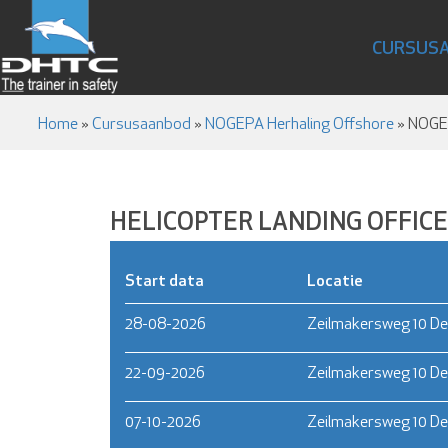
CURSUS
Home
»
Cursusaanbod
»
NOGEPA Herhaling Offshore
»
NOGEP
HELICOPTER LANDING OFFICER
Start data
Locatie
28-08-2026
Zeilmakersweg 10 De
22-09-2026
Zeilmakersweg 10 De
07-10-2026
Zeilmakersweg 10 De