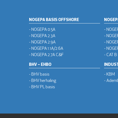
NOGEPA BASIS OFFSHORE
NOGEP
- NOGEPA 0.5A
- NOGE
- NOGEPA 2.3A
- NOGE
- NOGEPA 2.9A
- NOGE
- NOGEPA 1.1A/2.6A
- NOGEP
- NOGEPA 2.7A C&F
- CAT B
BHV – EHBO
INDUST
- BHV basis
- KBM
- BHV herhaling
- Adem
- BHV PL basis