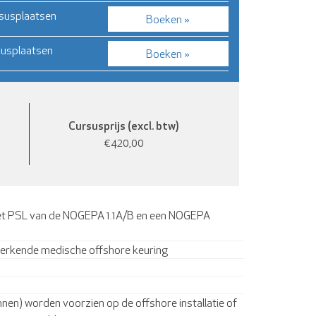
rsusplaatsen
Boeken »
susplaatsen
Boeken »
Cursusprijs (excl. btw)
€420,00
 in het PSL van de NOGEPA 1.1A/B en een NOGEPA
F erkende medische offshore keuring
nen) worden voorzien op de offshore installatie of