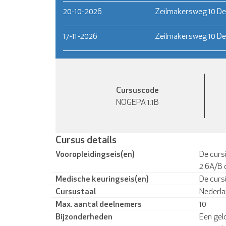
20-10-2026
Zeilmakersweg 10 De
17-11-2026
Zeilmakersweg 10 De
Cursuscode
NOGEPA 1.1B
Cursus details
Vooropleidingseis(en)
De cursi
2.6A/B 
Medische keuringseis(en)
De curs
Cursustaal
Nederla
Max. aantal deelnemers
10
Bijzonderheden
Een gel