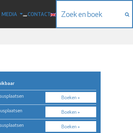
N MEDIA
CONTACT
Zoek en boek
ikbaar
rsusplaatsen
Boeken »
susplaatsen
Boeken »
rsusplaatsen
Boeken »