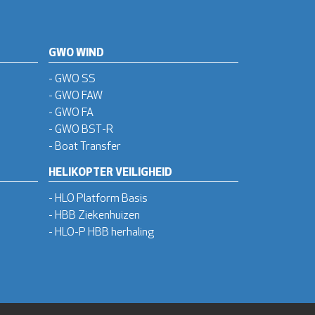
GWO WIND
- GWO SS
- GWO FAW
- GWO FA
- GWO BST-R
- Boat Transfer
HELIKOPTER VEILIGHEID
- HLO Platform Basis
- HBB Ziekenhuizen
- HLO-P HBB herhaling