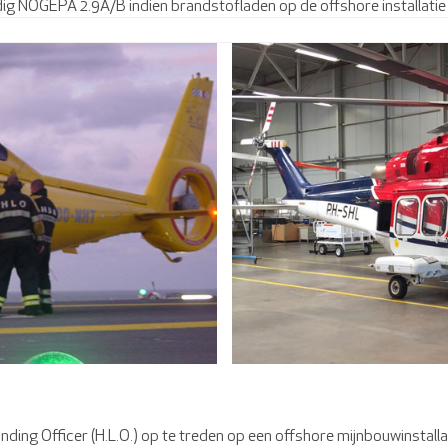
ig NOGEPA 2.9A/B indien brandstofladen op de offshore installatie n
ding Officer (H.L.O.) op te treden op een offshore mijnbouwinstallat