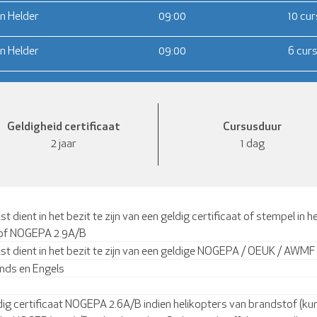
n Helder
09:00
10 cu
n Helder
09:00
6 cur
Geldigheid certificaat
Cursusduur
2 jaar
1 dag
st dient in het bezit te zijn van een geldig certificaat of stempel
of NOGEPA 2.9A/B
ist dient in het bezit te zijn van een geldige NOGEPA / OEUK / AWM
nds en Engels
dig certificaat NOGEPA 2.6A/B indien helikopters van brandstof (kun