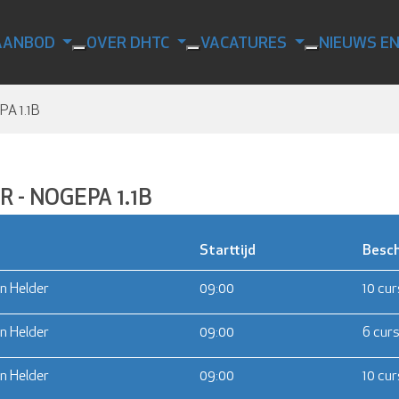
AANBOD
OVER DHTC
VACATURES
NIEUWS E
A 1.1B
 - NOGEPA 1.1B
Starttijd
Besch
n Helder
09:00
10 cu
n Helder
09:00
6 cur
n Helder
09:00
10 cu