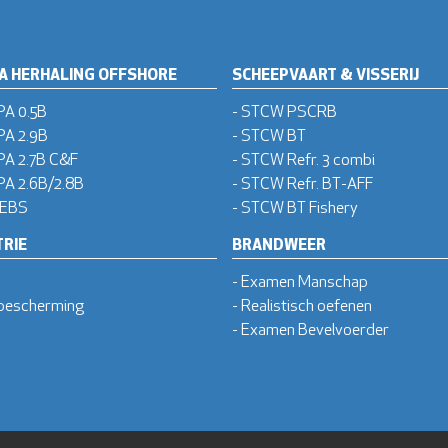
A HERHALING OFFSHORE
SCHEEPVAART & VISSERIJ
PA 0.5B
- STCW PSCRB
PA 2.9B
- STCW BT
PA 2.7B C&F
- STCW Refr. 3 combi
A 2.6B/2.8B
- STCW Refr. BT-AFF
 EBS
- STCW BT Fishery
RIE
BRANDWEER
- Examen Manschap
bescherming
- Realistisch oefenen
- Examen Bevelvoerder