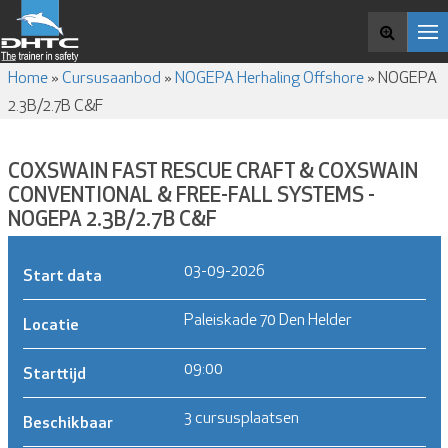
CURSUSAANBOD
OVER DHTC
Zoek en boek
VACATURES
Home
»
Cursusaanbod
»
NOGEPA Herhaling Offshore
»
NOGEPA
NIEUWS EN MEDIA
2.3B/2.7B C&F
CONTACT
COXSWAIN FAST RESCUE CRAFT & COXSWAIN
CONVENTIONAL & FREE-FALL SYSTEMS -
NOGEPA 2.3B/2.7B C&F
03-09-2026
Start data
Paleiskade 70 Den Helder
Locatie
09:00
Starttijd
3 cursusplaatsen
Beschikbaar