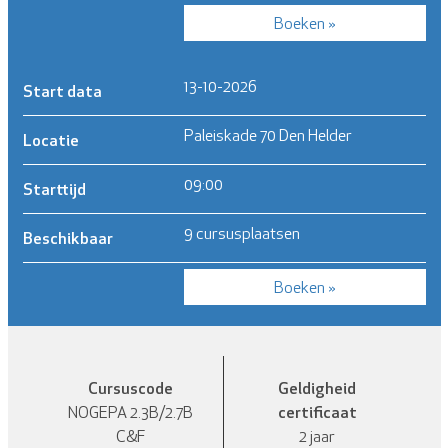
Boeken »
13-10-2026
Start data
Paleiskade 70 Den Helder
Locatie
09:00
Starttijd
9 cursusplaatsen
Beschikbaar
Boeken »
Cursuscode
Geldigheid
certificaat
NOGEPA 2.3B/2.7B
C&F
2 jaar