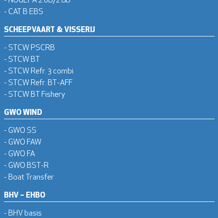
- CAT B EBS
SCHEEPVAART & VISSERIJ
- STCW PSCRB
- STCW BT
- STCW Refr. 3 combi
- STCW Refr. BT-AFF
- STCW BT Fishery
GWO WIND
- GWO SS
- GWO FAW
- GWO FA
- GWO BST-R
- Boat Transfer
BHV – EHBO
- BHV basis