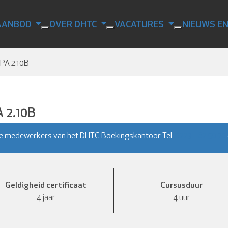
AANBOD
OVER DHTC
VACATURES
NIEUWS E
A 2.10B
 2.10B
e medewerkers van het DHTC Boekingskantoor Tel.
0223 - 62 50 70
Geldigheid certificaat
Cursusduur
4 jaar
4 uur