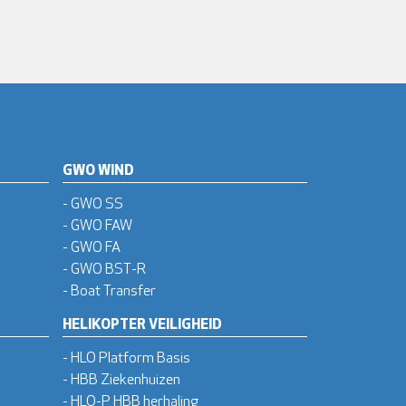
GWO WIND
- GWO SS
- GWO FAW
- GWO FA
- GWO BST-R
- Boat Transfer
HELIKOPTER VEILIGHEID
- HLO Platform Basis
- HBB Ziekenhuizen
- HLO-P HBB herhaling