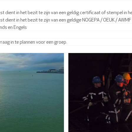
st dient in het bezit te zijn van een geldig certificaat of stempel i
ist dient in het bezit te zijn van een geldige NOGEPA / OEUK / AWM
nds en Engels
raag in te plannen voor een groep.