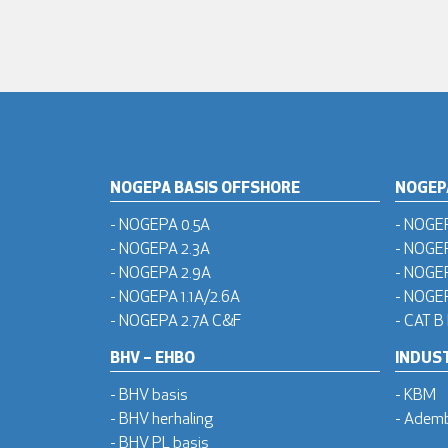
NOGEPA BASIS OFFSHORE
NOGEP
- NOGEPA 0.5A
- NOGE
- NOGEPA 2.3A
- NOGE
- NOGEPA 2.9A
- NOGE
- NOGEPA 1.1A/2.6A
- NOGEP
- NOGEPA 2.7A C&F
- CAT B
BHV – EHBO
INDUST
- BHV basis
- KBM
- BHV herhaling
- Adem
- BHV PL basis