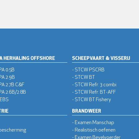
A HERHALING OFFSHORE
SCHEEPVAART & VISSERIJ
PA 0.5B
- STCW PSCRB
PA 2.9B
- STCW BT
PA 2.7B C&F
- STCW Refr. 3 combi
A 2.6B/2.8B
- STCW Refr. BT-AFF
 EBS
- STCW BT Fishery
RIE
BRANDWEER
- Examen Manschap
bescherming
- Realistisch oefenen
- Examen Bevelvoerder