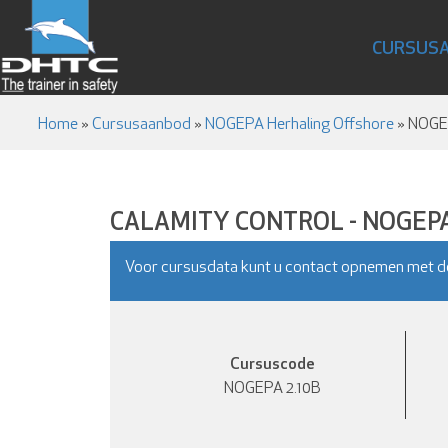
CURSUS
Home
»
Cursusaanbod
»
NOGEPA Herhaling Offshore
»
NOGEP
CALAMITY CONTROL - NOGEPA
Voor cursusdata kunt u contact opnemen met d
Cursuscode
NOGEPA 2.10B