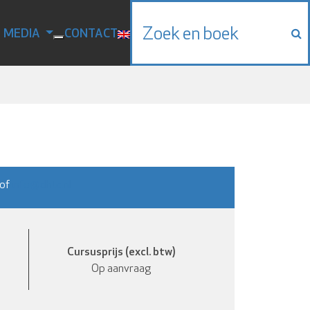
N MEDIA
CONTACT
Zoek en boek
of
info@dhtc.nl
Cursusprijs (excl. btw)
Op aanvraag