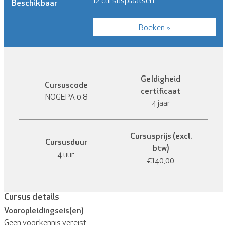
12 cursusplaatsen
Beschikbaar
Boeken »
Geldigheid
Cursuscode
certificaat
NOGEPA 0.8
4 jaar
Cursusprijs (excl.
Cursusduur
btw)
4 uur
€140,00
Cursus details
Vooropleidingseis(en)
Geen voorkennis vereist.