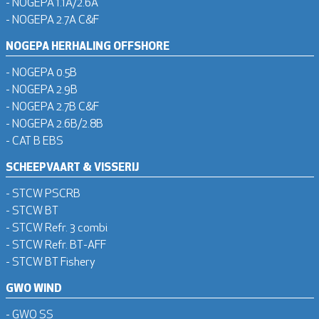
- NOGEPA 1.1A/2.6A
- NOGEPA 2.7A C&F
NOGEPA HERHALING OFFSHORE
- NOGEPA 0.5B
- NOGEPA 2.9B
- NOGEPA 2.7B C&F
- NOGEPA 2.6B/2.8B
- CAT B EBS
SCHEEPVAART & VISSERIJ
- STCW PSCRB
- STCW BT
- STCW Refr. 3 combi
- STCW Refr. BT-AFF
- STCW BT Fishery
GWO WIND
- GWO SS