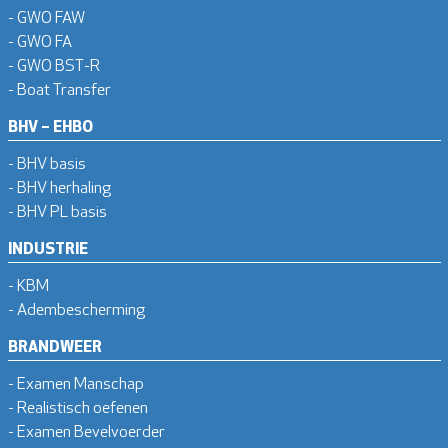
- GWO FAW
- GWO FA
- GWO BST-R
- Boat Transfer
BHV – EHBO
- BHV basis
- BHV herhaling
- BHV PL basis
INDUSTRIE
- KBM
- Adembescherming
BRANDWEER
- Examen Manschap
- Realistisch oefenen
- Examen Bevelvoerder