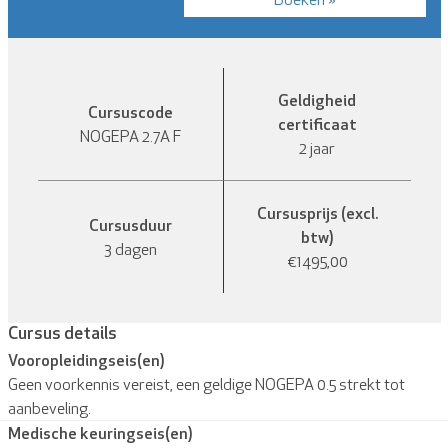
Geldigheid
Cursuscode
certificaat
NOGEPA 2.7A F
2 jaar
Cursusprijs (excl.
Cursusduur
btw)
3 dagen
€1495,00
Cursus details
Vooropleidingseis(en)
Geen voorkennis vereist, een geldige NOGEPA 0.5 strekt tot
aanbeveling.
Medische keuringseis(en)