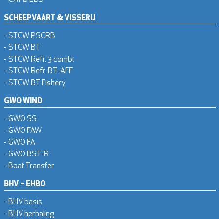
SCHEEPVAART & VISSERIJ
- STCW PSCRB
- STCW BT
- STCW Refr. 3 combi
- STCW Refr. BT-AFF
- STCW BT Fishery
GWO WIND
- GWO SS
- GWO FAW
- GWO FA
- GWO BST-R
- Boat Transfer
BHV – EHBO
- BHV basis
- BHV herhaling