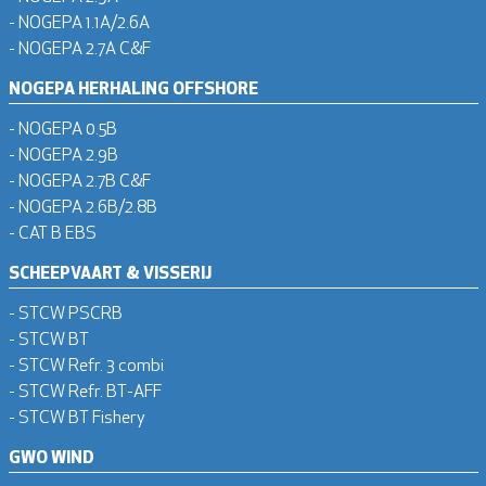
- NOGEPA 1.1A/2.6A
- NOGEPA 2.7A C&F
NOGEPA HERHALING OFFSHORE
- NOGEPA 0.5B
- NOGEPA 2.9B
- NOGEPA 2.7B C&F
- NOGEPA 2.6B/2.8B
- CAT B EBS
SCHEEPVAART & VISSERIJ
- STCW PSCRB
- STCW BT
- STCW Refr. 3 combi
- STCW Refr. BT-AFF
- STCW BT Fishery
GWO WIND