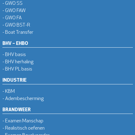
- GWO SS
- GWO FAW
- GWO FA
- GWO BST-R
- Boat Transfer
BHV – EHBO
- BHV basis
- BHV herhaling
- BHV PL basis
INDUSTRIE
- KBM
- Adembescherming
BRANDWEER
- Examen Manschap
- Realistisch oefenen