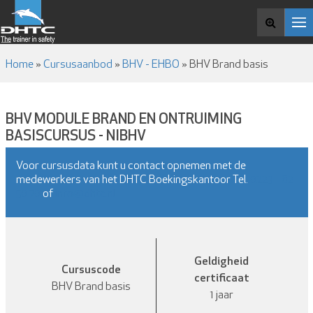
CURSUSAANBOD
OVER DHTC
Zoek en boek
VACATURES
NIEUWS EN MEDIA
Home
»
Cursusaanbod
»
BHV - EHBO
»
BHV Brand basis
CONTACT
BHV MODULE BRAND EN ONTRUIMING
BASISCURSUS - NIBHV
Voor cursusdata kunt u contact opnemen met de
medewerkers van het DHTC Boekingskantoor Tel.
0223 - 62
50 70
of
info@dhtc.nl
Geldigheid
Cursuscode
certificaat
BHV Brand basis
1 jaar