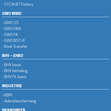
- STCW BT Fishery
GWO WIND
- GWO SS
- GWO FAW
- GWO FA
- GWO BST-R
- Boat Transfer
BHV – EHBO
- BHV basis
- BHV herhaling
- BHV PL basis
INDUSTRIE
- KBM
- Adembescherming
BRANDWEER